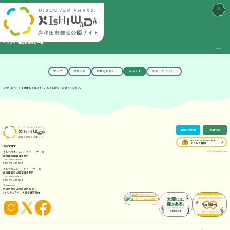
まな
お知らせ・イベント一覧
総合TOP
イベント・総合お知らせ一覧
まなび中央公園
menu
まなび中央公園TOP
まなび中央公園？
hachiiro park＋浜工業公園
ナニする？
みんなのプール
のんびりする？
hachiiro park＋ TOP
hachiiro park＋？
みんなの体育館
うんどうする？
ナニする？
みつばちプロジェクト
(総合・中央体育館)
アクセス
のんびりする？
みんなの体育館TOP
トレーニングジム
うんどう広場
すべて
お知らせ
重要なお知らせ
イベント
スポーツイベント
うんどうする？
アクセス
岸和田を冒険しよう
アクセス
まちの公園
ただいまページを準備しております。もうしばらくお待ちください。
お問い合わせ
各種申請
サイト使い方や疑問は解決！
よくある質問
お問い合わせ
各種申請
サイト使い方や疑問は解決！
よくある質問
指定管理者
プライバシーポリシー
きしわだホッとパークパートナーズ
岸和田公園管理事務所
TEL: 072-441-9200
FAX: 072-441-9204
きしわだsmileパークパートナーズ
岸和田都市公園管理事務所
TEL: 072-441-9202
FAX: 072-441-9204
〒596-0044
大阪府岸和田市西之内町45-1
(きんでんアリーナ総合体育館内)