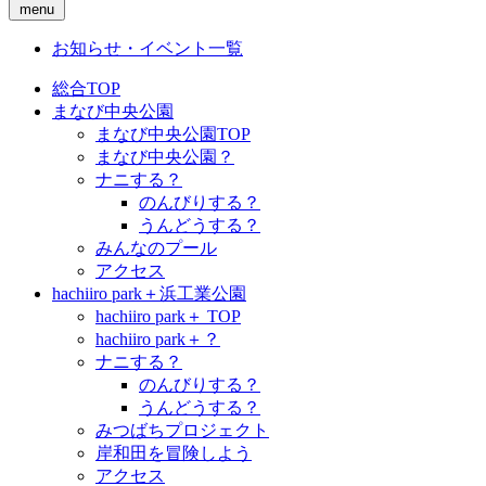
menu
お知らせ・イベント一覧
総合TOP
まなび中央公園
まなび中央公園TOP
まなび中央公園？
ナニする？
のんびりする？
うんどうする？
みんなのプール
アクセス
hachiiro park＋浜工業公園
hachiiro park＋ TOP
hachiiro park＋？
ナニする？
のんびりする？
うんどうする？
みつばちプロジェクト
岸和田を冒険しよう
アクセス