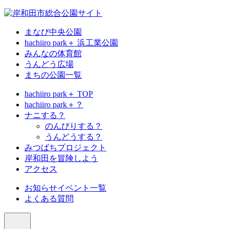
まなび中央公園
hachiiro park＋ 浜工業公園
みんなの体育館
うんどう広場
まちの公園一覧
hachiiro park＋ TOP
hachiiro park＋？
ナニする？
のんびりする？
うんどうする？
みつばちプロジェクト
岸和田を冒険しよう
アクセス
お知らせ
イベント一覧
よくある質問